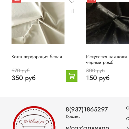
Кожа перфорация белая
Искусственная кожа
черный ромб
670 руб
300 руб
350 руб
150 руб
8(937)1865297
О
Тольятти
О
Д