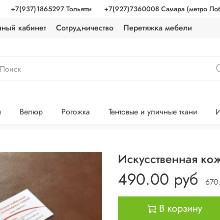
+7(937)1865297 Тольятти
+7(927)7360008 Самара (метро По
чный кабинет
Сотрудничество
Перетяжка мебели
ы
Велюр
Рогожка
Тентовые и уличные ткани
И
Искусственная ко
490.00 руб
670
В корзину