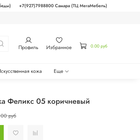
беды)
+7(927)7988800 Самара (ТЦ МегаМебель)
0.00 руб
Профиль
Избранное
скусственная кожа
Еще
жа Феликс 05 коричневый
.00 руб