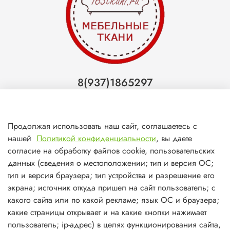
8(937)1865297
Тольятти
8(927)7988800
Продолжая использовать наш сайт, соглашаетесь с
Самара (ТЦ МегаМебель)
нашей
Политикой конфиденциальности
, вы даете
8(927)7360008
согласие на обработку файлов cookie, пользовательских
данных (сведения о местоположении; тип и версия ОС;
Самара (ст.м. Победа)
тип и версия браузера; тип устройства и разрешение его
экрана; источник откуда пришел на сайт пользователь; с
какого сайта или по какой рекламе; язык ОС и браузера;
какие страницы открывает и на какие кнопки нажимает
пользователь; ip-адрес) в целях функционирования сайта,
О магазине