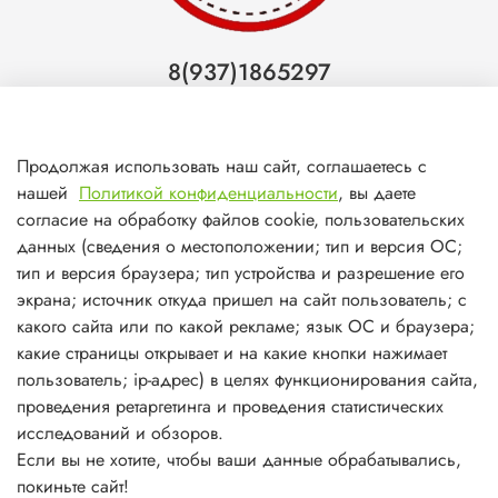
8(937)1865297
Тольятти
8(927)7988800
Продолжая использовать наш сайт, соглашаетесь с
Самара (ТЦ МегаМебель)
нашей
Политикой конфиденциальности
, вы даете
8(927)7360008
согласие на обработку файлов cookie, пользовательских
данных (сведения о местоположении; тип и версия ОС;
Самара (ст.м. Победа)
тип и версия браузера; тип устройства и разрешение его
экрана; источник откуда пришел на сайт пользователь; с
какого сайта или по какой рекламе; язык ОС и браузера;
какие страницы открывает и на какие кнопки нажимает
пользователь; ip-адрес) в целях функционирования сайта,
О магазине
проведения ретаргетинга и проведения статистических
исследований и обзоров.
Информация
Если вы не хотите, чтобы ваши данные обрабатывались,
покиньте сайт!