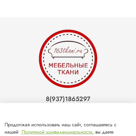
8(937)1865297
Тольятти
8(927)7988800
Продолжая использовать наш сайт, соглашаетесь с
Самара (ТЦ МегаМебель)
нашей
Политикой конфиденциальности
, вы даете