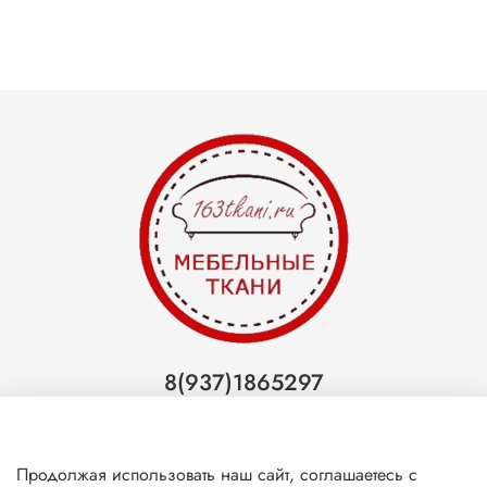
8(937)1865297
Тольятти
8(927)7988800
Продолжая использовать наш сайт, соглашаетесь с
Самара (ТЦ МегаМебель)