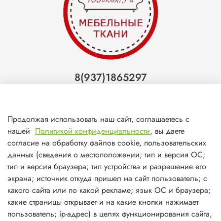
8(937)1865297
Тольятти
8(927)7988800
Продолжая использовать наш сайт, соглашаетесь с
Самара (ТЦ МегаМебель)
нашей
Политикой конфиденциальности
, вы даете
8(927)7360008
согласие на обработку файлов cookie, пользовательских
данных (сведения о местоположении; тип и версия ОС;
Самара (ст.м. Победа)
тип и версия браузера; тип устройства и разрешение его
экрана; источник откуда пришел на сайт пользователь; с
какого сайта или по какой рекламе; язык ОС и браузера;
какие страницы открывает и на какие кнопки нажимает
пользователь; ip-адрес) в целях функционирования сайта,
О магазине