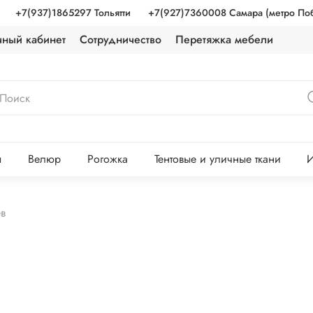
+7(937)1865297 Тольятти
+7(927)7360008 Самара (метро По
чный кабинет
Сотрудничество
Перетяжка мебели
ы
Велюр
Рогожка
Тентовые и уличные ткани
И
ев