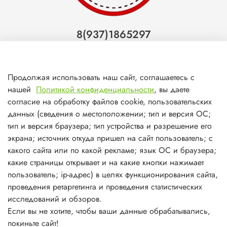
8(937)1865297
Тольятти
8(927)7988800
Продолжая использовать наш сайт, соглашаетесь с
Самара (ТЦ МегаМебель)
нашей
Политикой конфиденциальности
, вы даете
согласие на обработку файлов cookie, пользовательских
8(927)7360008
данных (сведения о местоположении; тип и версия ОС;
Самара (ст.м. Победа)
тип и версия браузера; тип устройства и разрешение его
экрана; источник откуда пришел на сайт пользователь; с
какого сайта или по какой рекламе; язык ОС и браузера;
какие страницы открывает и на какие кнопки нажимает
пользователь; ip-адрес) в целях функционирования сайта,
О магазине
проведения ретаргетинга и проведения статистических
исследований и обзоров.
Информация
Если вы не хотите, чтобы ваши данные обрабатывались,
покиньте сайт!