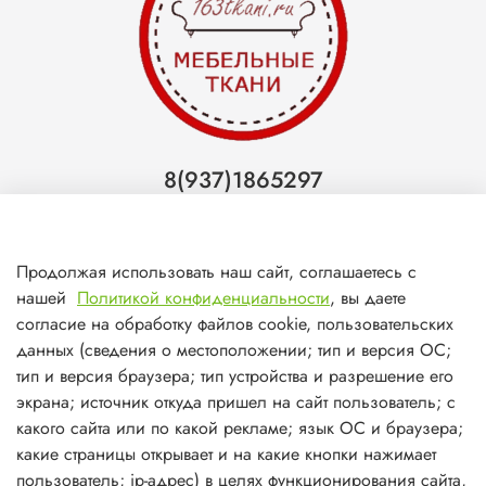
8(937)1865297
Тольятти
8(927)7988800
Продолжая использовать наш сайт, соглашаетесь с
Самара (ТЦ МегаМебель)
нашей
Политикой конфиденциальности
, вы даете
согласие на обработку файлов cookie, пользовательских
8(927)7360008
данных (сведения о местоположении; тип и версия ОС;
Самара (ст.м. Победа)
тип и версия браузера; тип устройства и разрешение его
экрана; источник откуда пришел на сайт пользователь; с
какого сайта или по какой рекламе; язык ОС и браузера;
какие страницы открывает и на какие кнопки нажимает
пользователь; ip-адрес) в целях функционирования сайта,
О магазине